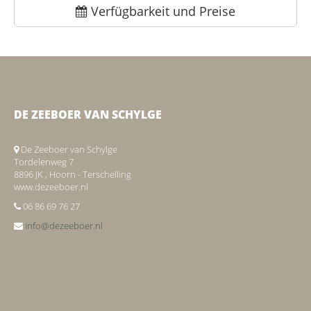
Verfügbarkeit und Preise
DE ZEEBOER VAN SCHYLGE
De Zeeboer van Schylge
Tordelenweg 7
8896 JK , Hoorn - Terschelling
www.dezeeboer.nl
06 86 69 76 27
info@dezeeboer.nl